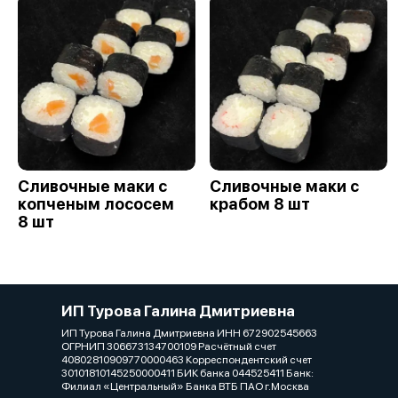
Сливочные маки с
Сливочные маки с
копченым лососем
крабом 8 шт
8 шт
ИП Турова Галина Дмитриевна
ИП Турова Галина Дмитриевна ИНН 672902545663
ОГРНИП 306673134700109 Расчётный счет
40802810909770000463 Корреспондентский счет
30101810145250000411 БИК банка 044525411 Банк:
Филиал «Центральный» Банка ВТБ ПАО г.Москва