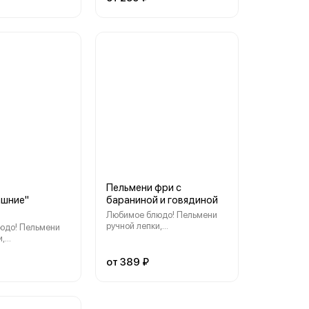
ус на ваш выбор
Пельмени фри с
ашние"
бараниной и говядиной
Любимое блюдо! Пельмени
ручной лепки,
юдо! Пельмени
приготовленные нашими
и,
поварами, навсегда Вас
нные нашими
покорят.
авсегда Вас
от 389 ₽