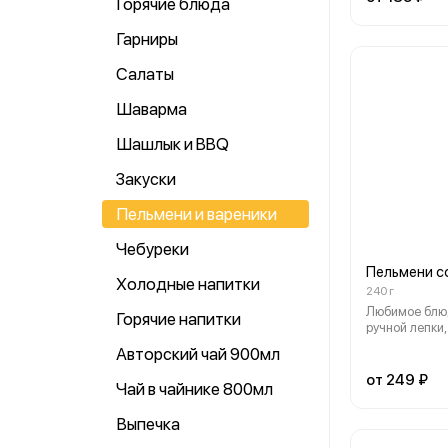
Горячие блюда
вкуса, только
ингредиенты!
Гарниры
Салаты
Шаварма
Шашлык и BBQ
Закуски
Пельмени и вареники
Чебуреки
Пельмени с
Холодные напитки
240 г
Любимое блю
Горячие напитки
ручной лепки,
приготовлен
Авторский чай 900мл
поварами, на
покорят. Соу
от 249 ₽
Чай в чайнике 800мл
Выпечка