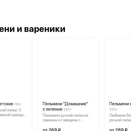
ени и вареники
етские
Пельмени "Домашние"
Пельмени 
180 г
с зеленью
250 г
250 г
ной лепки. С
Пельмени ручной лепки из
Любимое бл
 маслом и
свинины и говядины с
ручной лепк
уком. Без
зеленью
приготовле
 без усилителей
поварами, н
от 269 ₽
от 289 ₽