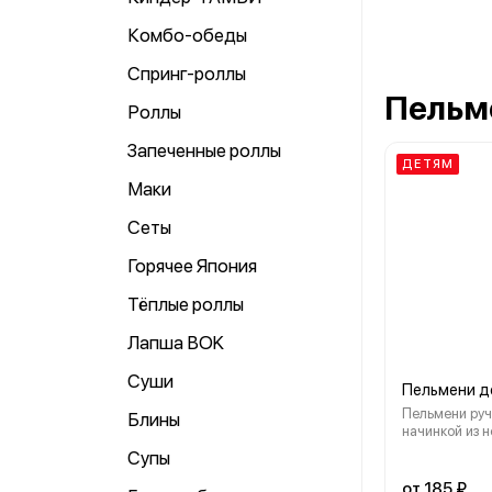
Комбо-обеды
Спринг-роллы
Пельм
Роллы
Запеченные роллы
ДЕТЯМ
Маки
Сеты
Горячее Япония
Тёплые роллы
Лапша ВOK
Суши
Пельмени д
Пельмени руч
Блины
начинкой из нежной курицы,
со сливочным
Супы
обжаренным л
консервантов,
от 185 ₽