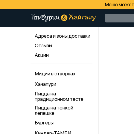
Меню может 
Адреса и зоны доставки
Отзывы
Акции
Мидии в створках
Хачапури
Пицца на
традиционном тесте
Пицца на тонкой
лепешке
Бургеры
Киндер-ТАМБИ