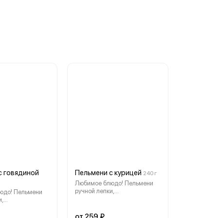
с говядиной
Пельмени с курицей
240 г
Любимое блюдо! Пельмени
ручной лепки,
юдо! Пельмени
приготовленные нашими
и,
поварами, навсегда Вас
нные нашими
покорят. Соус на ваш выбор
авсегда Вас
от 259 ₽