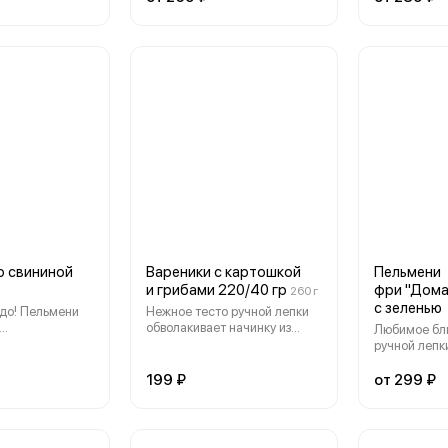
 натуральные
покорят. Со
о свининой
Вареники с картошкой
Пельмени
и грибами 220/40 гр
фри "Дом
260 г
с зеленью
до! Пельмени
Нежное тесто ручной лепки
обволакивает начинку из
Любимое бл
ные нашими
картофельного пюре и
ручной лепк
всегда Вас
обжаренных грибов, создавая
приготовле
с на ваш выбор
гармонию вкуса и текстуры.
поварами, н
199 ₽
от 299 ₽
Подаем со сметаной.
покорят.