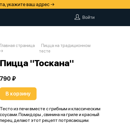
та, укажите ваш адрес →
Войти
Главная страница
Пицца на традиционном
тесте
Пицца "Тоскана"
790 ₽
В корзину
Тесто из печи вместе с грибным и классическим
соусами. Помидоры , свинина на гриле и красный
перец делают этот рецепт потрясающим.