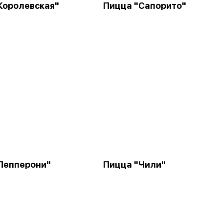
Королевская"
Пицца "Сапорито"
Пепперони"
Пицца "Чили"