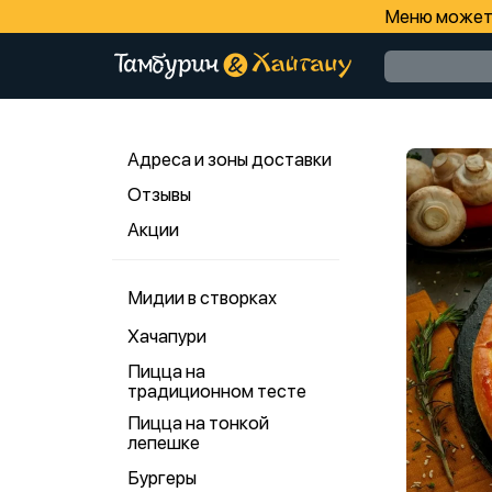
Меню может 
Адреса и зоны доставки
Отзывы
Акции
Мидии в створках
Хачапури
Пицца на
традиционном тесте
Пицца на тонкой
лепешке
Бургеры