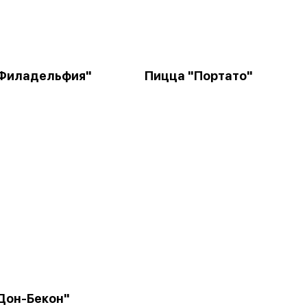
"Филадельфия"
Пицца "Портато"
Дон-Бекон"