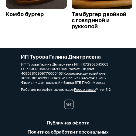
Комбо бургер
Тамбургер двойной
с говядиной и
рукколой
ИП Турова Галина Дмитриевна
ИП Турова Галина Дмитриевна ИНН 672902545663
ОГРНИП 306673134700109 Расчётный счет
40802810909770000463 Корреспондентский счет
30101810145250000411 БИК банка 044525411 Банк:
Филиал «Центральный» Банка ВТБ ПАО г.Москва
Работает на эффективном ядре
Foodpicásso
ver. 3.2
Публичная оферта
Политика обработки персональных