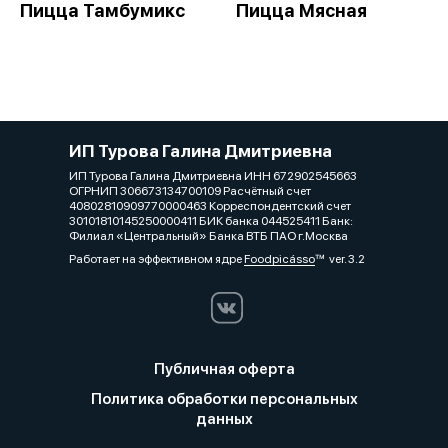
Пицца Тамбумикс
Пицца Мясная
ИП Турова Галина Дмитриевна
ИП Турова Галина Дмитриевна ИНН 672902545663
ОГРНИП 306673134700109 Расчётный счет
40802810909770000463 Корреспондентский счет
30101810145250000411 БИК банка 044525411 Банк:
Филиал «Центральный» Банка ВТБ ПАО г.Москва
Работает на эффективном ядре
Foodpicásso
ver. 3.2
Публичная оферта
Политика обработки персональных
данных