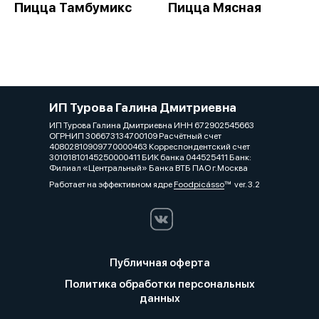
Пицца Тамбумикс
Пицца Мясная
ИП Турова Галина Дмитриевна
ИП Турова Галина Дмитриевна ИНН 672902545663
ОГРНИП 306673134700109 Расчётный счет
40802810909770000463 Корреспондентский счет
30101810145250000411 БИК банка 044525411 Банк:
Филиал «Центральный» Банка ВТБ ПАО г.Москва
Работает на эффективном ядре
Foodpicásso
ver. 3.2
Публичная оферта
Политика обработки персональных
данных