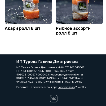
Акари ролл 8 шт
Рыбное ассорти
ролл 8 шт
ИП Турова Галина Дмитриевна
ИП Турова Галина Дмитриевна ИНН 672902545663
ОГРНИП 306673134700109 Расчётный счет
40802810909770000463 Корреспондентский счет
30101810145250000411 БИК банка 044525411 Банк:
Филиал «Центральный» Банка ВТБ ПАО г.Москва
Работает на эффективном ядре
Foodpicásso
ver. 3.2