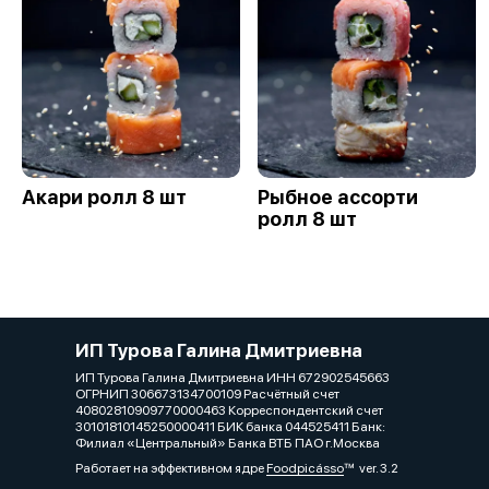
Акари ролл 8 шт
Рыбное ассорти
ролл 8 шт
ИП Турова Галина Дмитриевна
ИП Турова Галина Дмитриевна ИНН 672902545663
ОГРНИП 306673134700109 Расчётный счет
40802810909770000463 Корреспондентский счет
30101810145250000411 БИК банка 044525411 Банк:
Филиал «Центральный» Банка ВТБ ПАО г.Москва
Работает на эффективном ядре
Foodpicásso
ver. 3.2