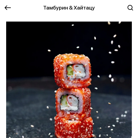
Тамбурин & Хайтацу