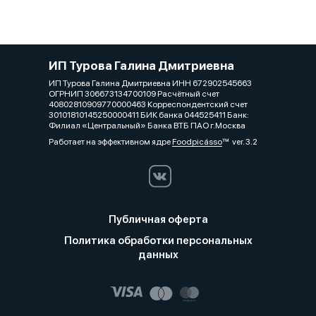
ИП Турова Галина Дмитриевна
ИП Турова Галина Дмитриевна ИНН 672902545663
ОГРНИП 306673134700109 Расчётный счет
40802810909770000463 Корреспондентский счет
30101810145250000411 БИК банка 044525411 Банк:
Филиал «Центральный» Банка ВТБ ПАО г.Москва
Работает на эффективном ядре
Foodpicásso
ver. 3.2
Публичная оферта
Политика обработки персональных
данных